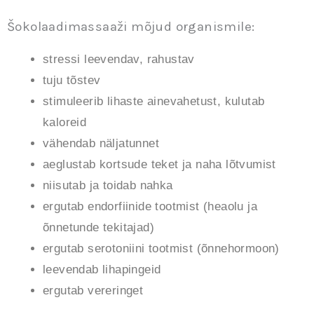
Šokolaadimassaaži mõjud organismile:
stressi leevendav, rahustav
tuju tõstev
stimuleerib lihaste ainevahetust, kulutab
kaloreid
vähendab näljatunnet
aeglustab kortsude teket ja naha lõtvumist
niisutab ja toidab nahka
ergutab endorfiinide tootmist (heaolu ja
õnnetunde tekitajad)
ergutab serotoniini tootmist (õnnehormoon)
leevendab lihapingeid
ergutab vereringet