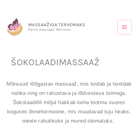
Skip
Mai
to
content
MASSAAŽIGA TERVEMAKS
Men
Parim massaaž Tallinnas
ŠOKOLAADIMASSAAŽ
Mõnusalt lõõgastav massaaž, mis toidab ja hooldab
nahka ning on rahustava ja lõdvestava toimega.
Šokolaadiõli mõjul hakkab keha tootma suures
koguses õnnehormoone, mis muudavad tuju heaks,
meele rahulikuks ja mured olematuks.