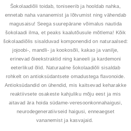
Šokolaadiõli toidab, toniseerib ja hooldab nahka,
ennetab naha vananemist ja lõtvumist ning vähendab
magusaisu! Seega suurepärane võimalus nautida
šokolaadi ilma, et peaks kaalutõusule mõtlema!
Kõik
šokolaadiõlis sisalduvad komponendid on naturaalsed:
jojoobi-, mandli- ja kookosõli, kakao ja vanilje,
erinevad õieekstraktid ning kaneeli ja kardemoni
eeterlikud õlid.
Naturaalne šokolaadiõli sisaldab
rohkelt on antioksüdantsete omadustega flavonoide.
Antioksüdandid on ühendid, mis kaitsevad keharakke
reaktiivsete osakeste kahjuliku mõju eest ja mis
aitavad ära hoida südame-veresoonkonnahaigusi,
neurodegeneratiivseid haigusi, enneaegset
vananemist ja kasvajaid.