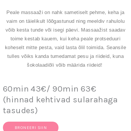
Peale massaaži on nahk sametiselt pehme, keha ja
vaim on täielikult lõõgastunud ning meeldiv rahulolu
võib kesta tunde või isegi päevi.
Massaažist saadav
toime kestab kauem, kui keha peale protseduuri
koheselt mitte pesta, vaid lasta õlil toimida. Seansile
tulles võiks kanda tumedamat pesu ja riideid, kuna
šokolaadiõli võib määrida riideid!
60min 43€/ 90min 63€
(hinnad kehtivad sularahaga
tasudes)
BRONEERI SIIN